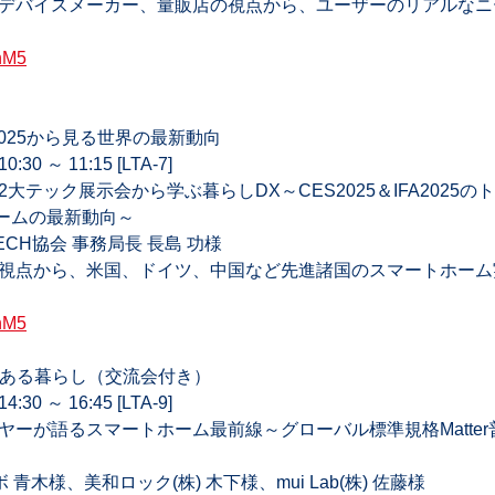
、デバイスメーカー、量販店の視点から、ユーザーのリアルな
XnM5
FA2025から見る世界の最新動向  
 ～ 11:15 [LTA-7]  
大テック展示会から学ぶ暮らしDX～CES2025＆IFA2025
ムの最新動向～  
TECH協会 事務局長 長島 功様  
た視点から、米国、ドイツ、中国など先進諸国のスマートホー
XnM5
先にある暮らし（交流会付き）  
 ～ 16:45 [LTA-9]  
ヤーが語るスマートホーム最前線～グローバル標準規格Matte
 青木様、美和ロック(株) 木下様、mui Lab(株) 佐藤様  