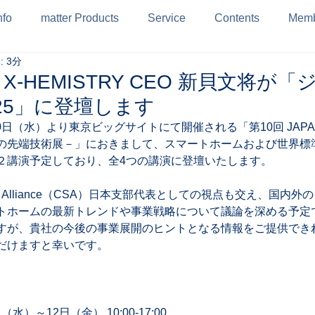
nfo
matter Products
Service
Contents
Memb
 3分
-HEMISTRY CEO 新貝文将が
025」に登壇します
0日（水）より東京ビッグサイトにて開催される「第10回 JAPAN B
先端技術展－」におきまして、スマートホームおよび世界標準規格
２講演予定しており、全4つの講演に登壇いたします。 
tandards Alliance（CSA）日本支部代表としての視点も交え、国
トホームの最新トレンドや事業戦略について議論を深める予定で
すが、貴社の今後の事業展開のヒントとなる情報をご提供でき
だけますと幸いです。 
水）～12日（金） 10:00-17:00  