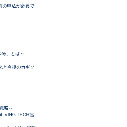
事前の申込が必要で
y」とは～  
変化と今後のカギソ
略～  
IVING TECH協