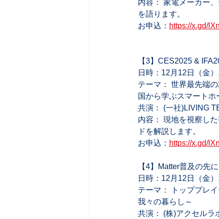
内容： 家電メーカー
を語ります。 
お申込：
https://x.gd/l
【3】CES2025 & I
日時：12月12日（金）10:30
テーマ： 世界最先端の2
国から学ぶスマートホー
共演： (一社)LIVING 
内容： 現地を視察し
ドを解説します。  
お申込：
https://x.gd/l
【4】Matter普及の
日時：12月12日（金）14:30
テーマ： トッププレイ
我々の暮らし～  
共演： (株)アクセルラボ