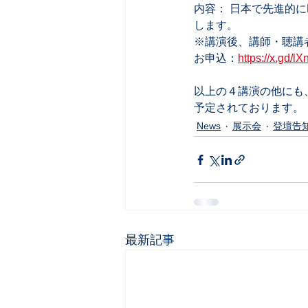
内容： 日本で先進的に
します。  
※講演後、講師・聴講
お申込：
https://x.gd/l
以上の４講演の他にも
予定されております。
News
展示会
登壇告
最新記事