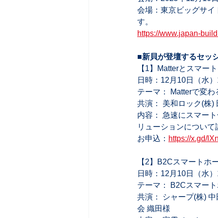
会場：東京ビッグサイト
す。 
https://www.japan-build.
■新貝が登壇するセッシ
【1】Matterとスマ
日時：12月10日（水）10:30
テーマ： Matter
共演： 美和ロック(株) 田
内容： 急速にスマート
リューションについて
お申込：
https://x.gd/l
【2】B2Cスマートホ
日時：12月10日（水）14:30
テーマ： B2Cスマー
共演： シャープ(株) 中田
会 織田様  