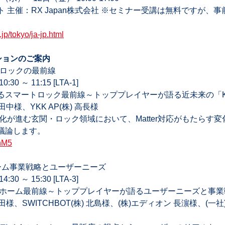
 主催：RX Japan株式会社 ※セミナー受講は無料ですが、
jp/tokyo/ja-jp.html
ョンのご案内 
ートロックの最前線 
 ～ 11:15 [LTA-1]  
で変わるスマートロック最前線～トッププレイヤーが語る近未来の「Ke
中様、YKK AP(株) 高長様  
化が進む玄関・ロック領域において、Matter対応がもたらす
議論します。 
XnM5
ーム事業戦略とユーザーニーズ  
 ～ 15:30 [LTA-3]  
トホーム最前線～トッププレイヤーが語るユーザーニーズと事業戦
様、SWITCHBOT(株) 北島様、(株)エディオン 長濵様、(一社)L