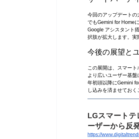
今回のアップデートの大
でもGemini for H
Google アシスタ
択肢が拡大します。実際
今後の展望と
この展開は、スマートホ
より広いユーザー基盤
年初頭以降にGemini
し込みを済ませておく
LGスマートテレ
ーザーから反
https://www.digitaltren