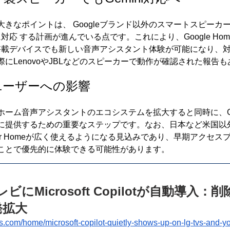
きなポイントは、 Googleブランド以外のスマートスピーカ
omeに対応 する計画が進んでいる点です。これにより、Google Home 
ント搭載デバイスでも新しい音声アシスタント体験が可能になり、
にLenovoやJBLなどのスピーカーで動作が確認された報告
ユーザーへの影響
ーム音声アシスタントのエコシステムを拡大すると同時に、Goo
に提供するための重要なステップです。なお、日本など米国以外
 for Homeが広く使えるようになる見込みであり、早期アクセ
ことで優先的に体験できる可能性があります。
ビにMicrosoft Copilotが自動導入：
発拡大
ds.com/home/microsoft-copilot-quietly-shows-up-on-lg-tvs-and-yo