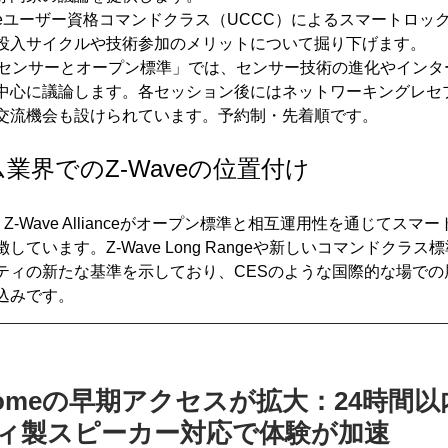
aveユーザー資格コマンドクラス（UCCC）によるスマートロッ
投入サイクルや技術参加のメリットについて掘り下げます。
代センサーとオープン標準」では、センサー技術の進化やインタ
中心に議論します。各セッション後にはネットワーキングレセ
交流機会も設けられています。予約制・先着順です。
業界でのZ-Waveの位置付け
は、Z-Wave Allianceがオープン標準と相互運用性を通じてス
ています。Z-Wave Long Rangeや新しいコマンドクラス
ティの新たな基準を示しており、CESのような国際的な場での
込みです。
or Homeの早期アクセスが拡大：24時
ィ製スピーカー対応で体験が加速