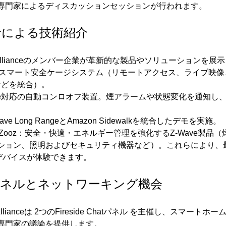
専門家によるディスカッションセッションが行われます。
者による技術紹介
ave Allianceのメンバー企業が革新的な製品やソリューションを展
次世代スマート安全ケージシステム（リモートアクセス、ライブ映
などを統合）。
：Z-Wave対応の自動コンロオフ装置。煙アラームや状態変化を通知
Z-Wave Long RangeとAmazon Sidewalkを統合したデモを実施。
 Vision / Zooz：安全・快適・エネルギー管理を強化するZ-Wave製
ョン、照明およびセキュリティ機器など）。これらにより、最新の
応デバイスが体験できます。
Chatパネルとネットワーキング機会
Allianceは 2つのFireside Chatパネル を主催し、スマート
専門家の議論を提供します。