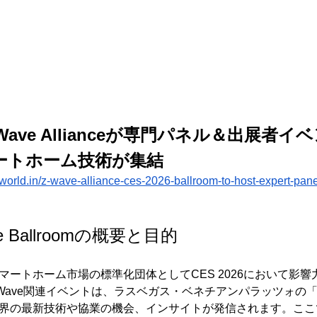
Z-Wave Allianceが専門パネル＆出展者
ートホーム技術が集結
orld.in/z-wave-alliance-ces-2026-ballroom-to-host-expert-pane
ance Ballroomの概要と目的
nceは、スマートホーム市場の標準化団体としてCES 2026において
ve関連イベントは、ラスベガス・ベネチアンパラッツォの「Titian 
業界の最新技術や協業の機会、インサイトが発信されます。ここで