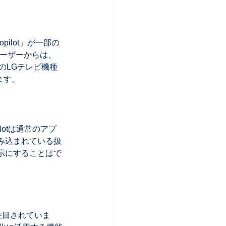
pilot」が一部の
ユーザーからは、
のLGテレビ機種
ます。
lotは通常のアプ
み込まれている扱
示にすることはで
も注目されていま