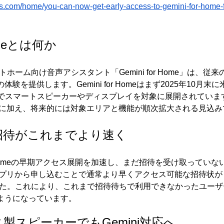
nds.com/home/you-can-now-get-early-access-to-gemini-for-home-
Homeとは何か
トホーム向け音声アシスタント「Gemini for Home」は、従来の
体験を提供します。Gemini for Homeはまず2025年10月
でスマートスピーカーやディスプレイを対象に展開されていま
デバイスに加え、将来的には対象エリアと機能が順次拡大される見込
招待がこれまでより速く
i for Homeの早期アクセス展開を加速し、まだ招待を受け取って
omeアプリから申し込むことで通常より早くアクセス可能な招待状が
した。これにより、これまで招待待ちで利用できなかったユー
るようになっています。
製スピーカーでもGemini対応へ