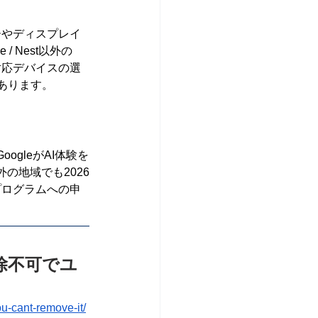
ーやディスプレイ
/ Nest以外の
対応デバイスの選
もあります。
gleがAI体験を
の地域でも2026
スプログラムへの申
削除不可でユ
u-cant-remove-it/