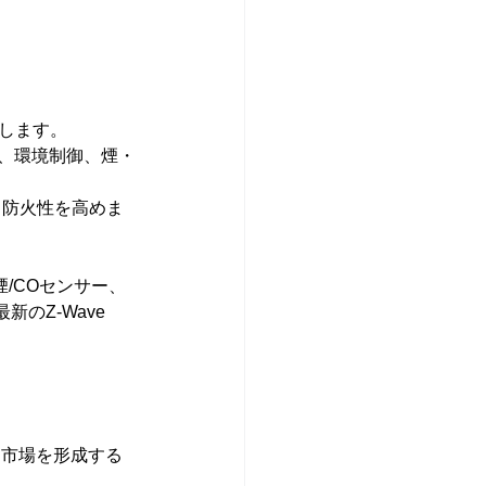
示します。
像、環境制御、煙・
し、防火性を高めま
品（煙/COセンサー、
Z-Wave 
ホーム市場を形成する