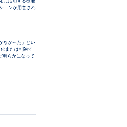
適化に活用する機能
プションが用意され
明がなかった」とい
効化または削除で
だ明らかになって