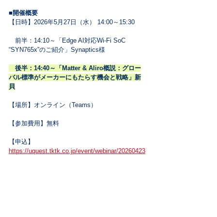
■開催概要
【日時】2026年5月27日（水） 14:00～15:30
　前半：14:10～「Edge AI対応Wi-Fi SoC 
“SYN765x”のご紹介」Synaptics様
　後半：14:40～「Matter & Aliro概説：グロー
バル標準がメーカーにもたらす機会と戦略」新
貝
【場所】オンライン（Teams）
【参加費用】無料
【申込】
https://uquest.tktk.co.jp/event/webinar/20260423
-00593.html
ご興味をお持ちの方はお早めにお申し込みいた
だけますと幸いです。
みなさまのお申し込みを心よりお待ちしており
ます。