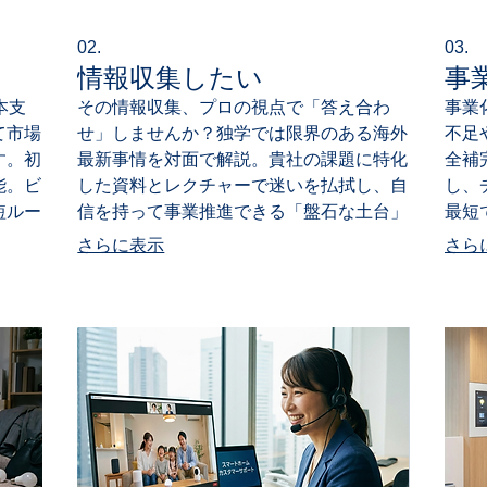
02.
03.
情報収集したい
事
本支
その情報収集、プロの視点で「答え合わ
事業
て市場
せ」しませんか？独学では限界のある海外
不足
す。初
最新事情を対面で解説。貴社の課題に特化
全補
能。ビ
した資料とレクチャーで迷いを払拭し、自
し、
短ルー
信を持って事業推進できる「盤石な土台」
最短
を構築します。
供し
さらに表示
さら