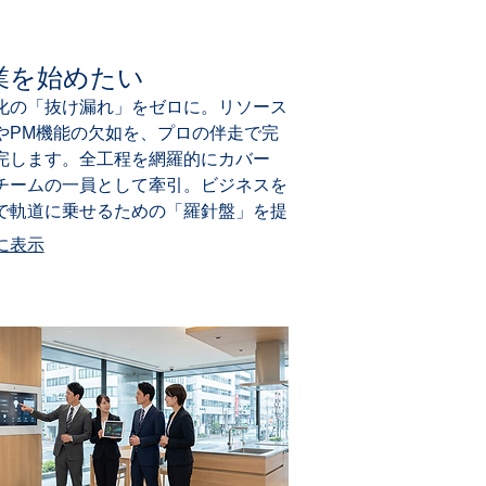
業を始めたい
化の「抜け漏れ」をゼロに。リソース
やPM機能の欠如を、プロの伴走で完
完します。全工程を網羅的にカバー
チームの一員として牽引。ビジネスを
で軌道に乗せるための「羅針盤」を提
ます。
に表示