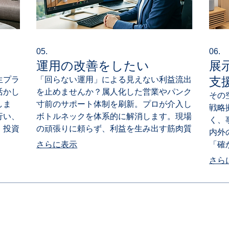
05.
06.
運用の改善をしたい
展
支
生プラ
「回らない運用」による見えない利益流出
活かし
を止めませんか？属人化した営業やパンク
その
しま
寸前のサポート体制を刷新。プロが介入し
戦略
行い、
ボトルネックを体系的に解消します。現場
く、
。投資
の頑張りに頼らず、利益を生み出す筋肉質
内外
な運用体制へ変革します。
さらに表示
「確
熱量
さら
​プライバシーポリシー