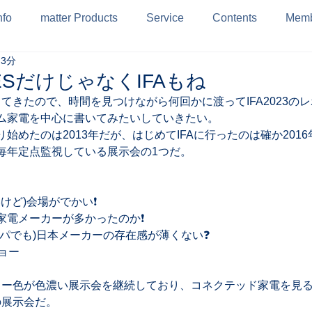
nfo
matter Products
Service
Contents
Memb
 3分
: CESだけじゃなくIFAもね
ってきたので、時間を見つけながら何回かに渡ってIFA2023の
ム家電を中心に書いてみたいしていきたい。
始めたのは2013年だが、はじめてIFAに行ったのは確か201
毎年定点監視している展示会の1つだ。

いけど)会場がでかい❗
家電メーカーが多かったのか❗
ッパでも)日本メーカーの存在感が薄くない❓
ョー
ショー色が色濃い展示会を継続しており、コネクテッド家電を見る
展示会だ。
