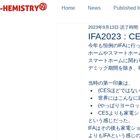
Home
News
Published I
2023年9月13日
読了時間:
IFA2023 
今年も恒例のIFAに行
ホームやスマートホー
スマートホームに関わり
デミック期間を除き、
当時の第一印象は、
(CESほどではな
世界にはこんなに
(やっぱりヨーロ
CESよりも家電シ
という感じだった。
IFAはその後も家電
よりもIFAという感じの