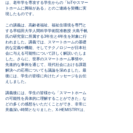
は、老年学を専攻する学生からの「IoTやスマー
トホームに興味がある」とのご連絡を契機に実
現したものです。
この講義は、高齢者福祉、福祉住環境を専門と
する早稲田大学人間科学学術院准教授 大島千帆
氏の研究室に所属する3年生と4年生を対象に行
われました。講義では、スマートホームの基礎
的な定義や機能、そしてテクノロジーが日本社
会に与える可能性について詳しく解説いたしま
した。さらに、世界のスマートホーム事情や、
先進的な事例を通じて、現代社会における課題
解決への応用についても議論を深めました。最
後には、学生の皆様に向けたメッセージをお伝
えしました。
講義後には、学生の皆様から「スマートホーム
の可能性を具体的に理解することができた」な
どの多くの感想をいただくことができ、非常に
意義深い時間となりました。X-HEMISTRYは、
これからも社会に役立つテクノロジーの発展に
寄与するとともに、次世代を担う人材育成に取
り組んでまいります。学びの場を通じて、より
良い社会の実現に向けた活動を継続してまいり