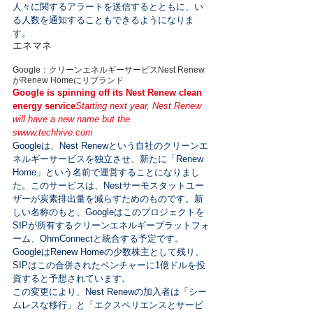
人々に関するアラートを送信するとともに、い
る人数を通知することもできるようになりま
す。
エネマネ
Google：クリーンエネルギーサービスNest Renew
がRenew Homeにリブランド
Google is spinning off its Nest Renew clean 
energy service
Starting next year, Nest Renew 
will have a new name but the 
s
www.techhive.com
Googleは、Nest Renewという自社のクリーンエ
ネルギーサービスを独立させ、新たに「Renew 
Home」という名前で運営することになりまし
た。このサービスは、Nestサーモスタットユー
ザーが炭素排出量を減らすためのものです。新
しい名称のもと、Googleはこのプロジェクトを
SIPが所有するクリーンエネルギープラットフォ
ーム、OhmConnectと統合する予定です。
GoogleはRenew Homeの少数株主として残り、
SIPはこの合併されたベンチャーに1億ドルを投
資すると予想されています。
この変更により、Nest Renewの加入者は「シー
ムレスな移行」と「エクスペリエンスとサービ