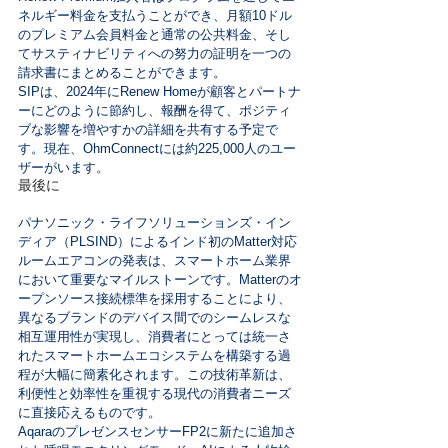
ネルギー料金を支払うことができ、月額10ドル
のプレミアム会員料金と通常の公共料金、そし
てサスティナビリティへの努力の証明を一つの
請求書にまとめることができます。
SIPは、2024年にRenew Homeが顧客とパートナ
ーにどのように節約し、報酬を得て、ポジティ
ブな影響を増やすかの詳細を共有する予定で
す。現在、OhmConnectには約225,000人のユー
ザーがいます。
最後に
パナソニック・ライフソリューションズ・イン
ディア（PLSIND）によるインド初のMatter対応
ルームエアコンの発表は、スマートホーム業界
において重要なマイルストーンです。Matterのオ
ープンソース接続標準を採用することにより、
異なるブランドのデバイス間でのシームレスな
相互運用性が実現し、消費者にとっては統一さ
れたスマートホームエコシステムを構築する過
程が大幅に簡素化されます。この技術革新は、
利便性と効率性を重視する現代の消費者ニーズ
に直接応えるものです。
AqaraのプレゼンスセンサーFP2に新たに追加さ