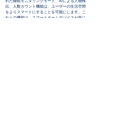
れた睡眠モニタリングモード、AIによる人物検
出、人数カウント機能は、ユーザーの生活空間
をよりスマートにすることを可能にします。こ
れらの機能は、スマートホームデバイスが単に
家電を遠隔操作するだけでなく、ユーザーの生
活パターンに合わせて自動化を実現し、さらに
健康管理にも貢献することを示しています。特
に睡眠モニタリングは、健康とウェルネスへの
関心が高まる中で、ユーザーにとって大きな価
値を提供します。
GoogleのNest Renewを「Renew Home」として
再ブランド化し、OhmConnectとの統合は、スマ
ートホームエコシステムが持続可能性にも焦点
を当てていることを示しています。この動き
は、消費者が日常生活で環境に配慮した選択を
しやすくすると同時に、エネルギー消費の最適
化を通じてコスト削減も目指すものです。仮想
電力プラント（VPP）の強化は、個々の家庭が
よりアクティブにエネルギーシステムに参加
し、再生可能エネルギーの利用を促進する重要
なステップです。
これらの進展は、スマートホーム業界が単なる
便利さを超え、より持続可能で健康的な生活を
サポートする方向に進化していることを示して