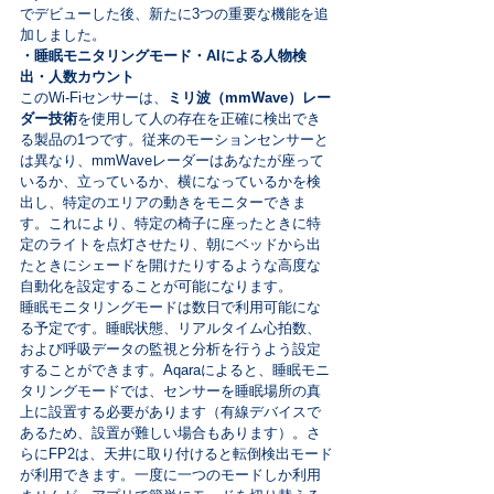
でデビューした後、新たに3つの重要な機能を追
加しました。
・睡眠モニタリングモード・AIによる人物検
出・人数カウント
このWi-Fiセンサーは、
ミリ波（mmWave）レー
ダー技術
を使用して人の存在を正確に検出でき
る製品の1つです。従来のモーションセンサーと
は異なり、mmWaveレーダーはあなたが座って
いるか、立っているか、横になっているかを検
出し、特定のエリアの動きをモニターできま
す。これにより、特定の椅子に座ったときに特
定のライトを点灯させたり、朝にベッドから出
たときにシェードを開けたりするような高度な
自動化を設定することが可能になります。
睡眠モニタリングモードは数日で利用可能にな
る予定です。睡眠状態、リアルタイム心拍数、
および呼吸データの監視と分析を行うよう設定
することができます。Aqaraによると、睡眠モニ
タリングモードでは、センサーを睡眠場所の真
上に設置する必要があります（有線デバイスで
あるため、設置が難しい場合もあります）。さ
らにFP2は、天井に取り付けると転倒検出モード
が利用できます。一度に一つのモードしか利用