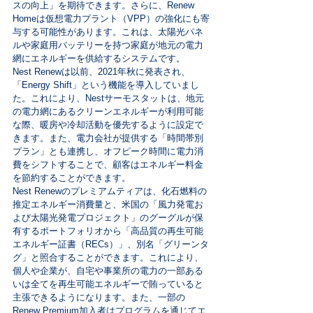
スの向上」を期待できます。さらに、Renew 
Homeは仮想電力プラント（VPP）の強化にも寄
与する可能性があります。これは、太陽光パネ
ルや家庭用バッテリーを持つ家庭が地元の電力
網にエネルギーを供給するシステムです。
Nest Renewは以前、2021年秋に発表され、
「Energy Shift」という機能を導入していまし
た。これにより、Nestサーモスタットは、地元
の電力網にあるクリーンエネルギーが利用可能
な際、暖房や冷却活動を優先するように設定で
きます。また、電力会社が提供する「時間帯別
プラン」とも連携し、オフピーク時間に電力消
費をシフトすることで、顧客はエネルギー料金
を節約することができます。
Nest Renewのプレミアムティアは、化石燃料の
推定エネルギー消費量と、米国の「風力発電お
よび太陽光発電プロジェクト」のグーグルが保
有するポートフォリオから「高品質の再生可能
エネルギー証書（RECs）」、別名「グリーンタ
グ」と照合することができます。これにより、
個人や企業が、自宅や事業所の電力の一部ある
いは全てを再生可能エネルギーで賄っていると
主張できるようになります。また、一部の
Renew Premium加入者はプログラムを通じてエ