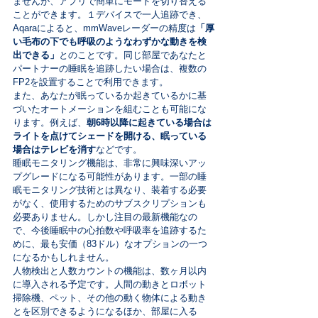
ませんが、アプリで簡単にモードを切り替える
ことができます。１デバイスで一人追跡でき、
Aqaraによると、mmWaveレーダーの精度は
「厚
い毛布の下でも呼吸のようなわずかな動きを検
出できる」
とのことです。同じ部屋であなたと
パートナーの睡眠を追跡したい場合は、複数の
FP2を設置することで利用できます。
また、あなたが眠っているか起きているかに基
づいたオートメーションを組むことも可能にな
ります。例えば、
朝6時以降に起きている場合は
ライトを点けてシェードを開ける、眠っている
場合はテレビを消す
などです。
睡眠モニタリング機能は、非常に興味深いアッ
プグレードになる可能性があります。一部の睡
眠モニタリング技術とは異なり、装着する必要
がなく、使用するためのサブスクリプションも
必要ありません。しかし注目の最新機能なの
で、今後睡眠中の心拍数や呼吸率を追跡するた
めに、最も安価（83ドル）なオプションの一つ
になるかもしれません。
人物検出と人数カウントの機能は、数ヶ月以内
に導入される予定です。人間の動きとロボット
掃除機、ペット、その他の動く物体による動き
とを区別できるようになるほか、部屋に入る