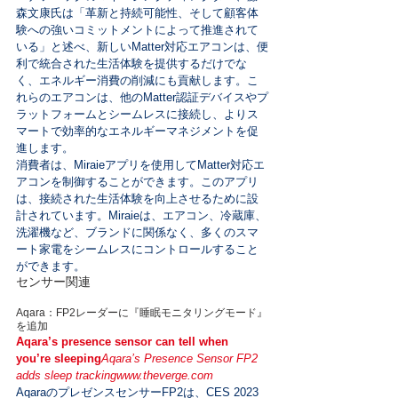
森文康氏は「革新と持続可能性、そして顧客体
験への強いコミットメントによって推進されて
いる」と述べ、新しいMatter対応エアコンは、便
利で統合された生活体験を提供するだけでな
く、エネルギー消費の削減にも貢献します。こ
れらのエアコンは、他のMatter認証デバイスやプ
ラットフォームとシームレスに接続し、よりス
マートで効率的なエネルギーマネジメントを促
進します。
消費者は、Miraieアプリを使用してMatter対応エ
アコンを制御することができます。このアプリ
は、接続された生活体験を向上させるために設
計されています。Miraieは、エアコン、冷蔵庫、
洗濯機など、ブランドに関係なく、多くのスマ
ート家電をシームレスにコントロールすること
ができます。
センサー関連
Aqara：FP2レーダーに『睡眠モニタリングモード』
を追加
Aqara’s presence sensor can tell when 
you’re sleeping
Aqara’s Presence Sensor FP2 
adds sleep tracking
www.theverge.com
AqaraのプレゼンスセンサーFP2は、CES 2023