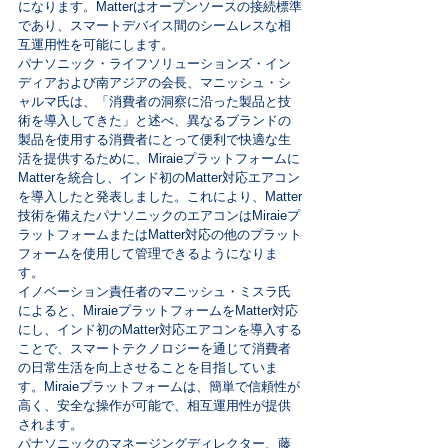
になります。Matterはオープンソースの接続標準
であり、スマートデバイス間のシームレスな相
互運用性を可能にします。
パナソニック・ライフソリューションズ・イン
ディアおよび南アジアの会長、マニッシュ・シ
ャルマ氏は、「消費者の洞察に沿った製品と技
術を導入してきた」と述べ、異なるブランドの
製品を使用する消費者にとって便利で快適な生
活を提供するために、Miraieプラットフォームに
Matterを統合し、インド初のMatter対応エアコン
を導入したと発表しました。これにより、Matter
技術を備えたパナソニックのエアコンはMiraieプ
ラットフォームまたはMatter対応の他のプラット
フォームを使用して管理できるようになりま
す。
イノベーション責任者のマニッシュ・ミスラ氏
によると、MiraieプラットフォームをMatter対応
にし、インド初のMatter対応エアコンを導入する
ことで、スマートテクノロジーを通じて消費者
の日常生活を向上させることを目指していま
す。Miraieプラットフォームは、簡単で信頼性が
高く、安全な操作が可能で、相互運用性が提供
されます。
パナソニックのマネージングディレクター、藤