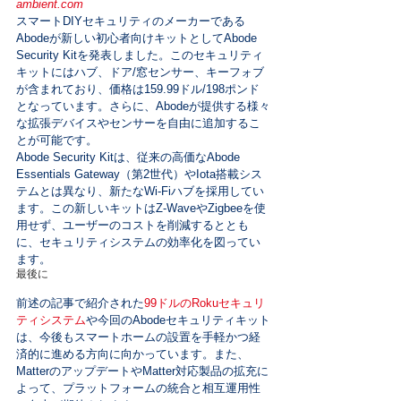
ambient.com
スマートDIYセキュリティのメーカーである
Abodeが新しい初心者向けキットとしてAbode 
Security Kitを発表しました。このセキュリティ
キットにはハブ、ドア/窓センサー、キーフォブ
が含まれており、価格は159.99ドル/198ポンド
となっています。さらに、Abodeが提供する様々
な拡張デバイスやセンサーを自由に追加するこ
とが可能です。

Abode Security Kitは、従来の高価なAbode 
Essentials Gateway（第2世代）やIota搭載シス
テムとは異なり、新たなWi-Fiハブを採用してい
ます。この新しいキットはZ-WaveやZigbeeを使
用せず、ユーザーのコストを削減するととも
に、セキュリティシステムの効率化を図ってい
ます。
最後に
前述の記事で紹介された
99ドルのRokuセキュリ
ティシステム
や今回のAbodeセキュリティキット
は、今後もスマートホームの設置を手軽かつ経
済的に進める方向に向かっています。また、
MatterのアップデートやMatter対応製品の拡充に
よって、プラットフォームの統合と相互運用性