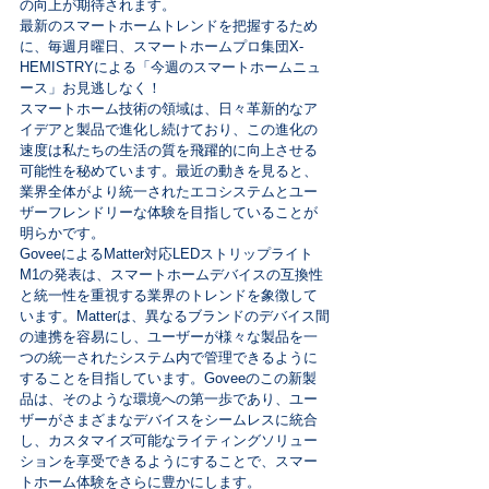
の向上が期待されます。

最新のスマートホームトレンドを把握するため
に、毎週月曜日、スマートホームプロ集団X-
HEMISTRYによる「今週のスマートホームニュ
ース」お見逃しなく！
スマートホーム技術の領域は、日々革新的なア
イデアと製品で進化し続けており、この進化の
速度は私たちの生活の質を飛躍的に向上させる
可能性を秘めています。最近の動きを見ると、
業界全体がより統一されたエコシステムとユー
ザーフレンドリーな体験を目指していることが
明らかです。
GoveeによるMatter対応LEDストリップライト
M1の発表は、スマートホームデバイスの互換性
と統一性を重視する業界のトレンドを象徴して
います。Matterは、異なるブランドのデバイス間
の連携を容易にし、ユーザーが様々な製品を一
つの統一されたシステム内で管理できるように
することを目指しています。Goveeのこの新製
品は、そのような環境への第一歩であり、ユー
ザーがさまざまなデバイスをシームレスに統合
し、カスタマイズ可能なライティングソリュー
ションを享受できるようにすることで、スマー
トホーム体験をさらに豊かにします。