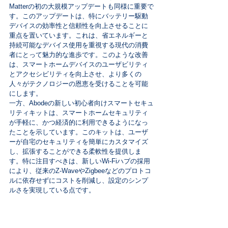
Matterの初の大規模アップデートも同様に重要で
す。このアップデートは、特にバッテリー駆動
デバイスの効率性と信頼性を向上させることに
重点を置いています。これは、省エネルギーと
持続可能なデバイス使用を重視する現代の消費
者にとって魅力的な進歩です。このような改善
は、スマートホームデバイスのユーザビリティ
とアクセシビリティを向上させ、より多くの
人々がテクノロジーの恩恵を受けることを可能
にします。
一方、Abodeの新しい初心者向けスマートセキュ
リティキットは、スマートホームセキュリティ
が手軽に、かつ経済的に利用できるようになっ
たことを示しています。このキットは、ユーザ
ーが自宅のセキュリティを簡単にカスタマイズ
し、拡張することができる柔軟性を提供しま
す。特に注目すべきは、新しいWi-Fiハブの採用
により、従来のZ-WaveやZigbeeなどのプロトコ
ルに依存せずにコストを削減し、設定のシンプ
ルさを実現している点です。
これらの進化は、スマートホーム技術がユーザ
ー中心のデザインに向かっていることを示して
います。デバイス間の互換性、エネルギー効率