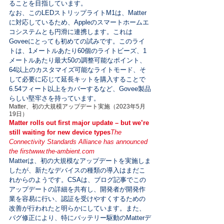
ることを目指しています。

なお、このLEDストリップライトM1は、Matter
に対応しているため、Appleのスマートホームエ
コシステムとも円滑に連携します。これは
Goveeにとっても初めての試みです。このライ
トは、1メートルあたり60個のライトビーズ、1
メートルあたり最大50の調整可能なポイント、
64以上のカスタマイズ可能なライトモード、そ
して必要に応じて延長キットを購入することで
6.54フィート以上をカバーするなど、Govee製品
らしい堅牢さを持っています。
Matter、初の大規模アップデート実施（2023年5月
19日）
Matter rolls out first major update – but we’re 
still waiting for new device types
The 
Connectivity Standards Alliance has announced 
the first
www.the-ambient.com
Matterは、初の大規模なアップデートを実施しま
したが、新たなデバイスの種類の導入はまだこ
れからのようです。CSAは、ブログ記事でこの
アップデートの詳細を共有し、開発者が開発作
業を容易に行い、認証を受けやすくするための
改善が行われたと明らかにしています。また、
バグ修正により、特にバッテリー駆動のMatterデ