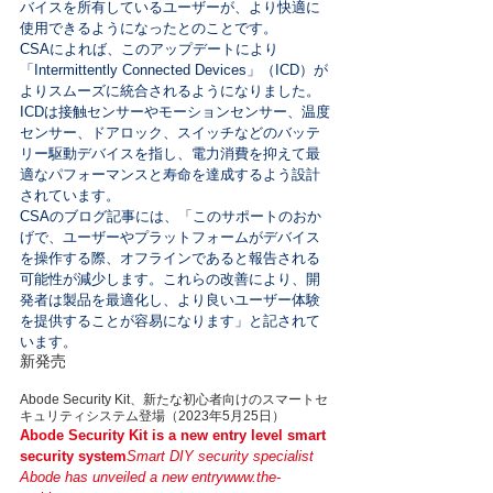
バイスを所有しているユーザーが、より快適に
使用できるようになったとのことです。

CSAによれば、このアップデートにより
「Intermittently Connected Devices」（ICD）が
よりスムーズに統合されるようになりました。
ICDは接触センサーやモーションセンサー、温度
センサー、ドアロック、スイッチなどのバッテ
リー駆動デバイスを指し、電力消費を抑えて最
適なパフォーマンスと寿命を達成するよう設計
されています。

CSAのブログ記事には、「このサポートのおか
げで、ユーザーやプラットフォームがデバイス
を操作する際、オフラインであると報告される
可能性が減少します。これらの改善により、開
発者は製品を最適化し、より良いユーザー体験
を提供することが容易になります」と記されて
います。
新発売
Abode Security Kit、新たな初心者向けのスマートセ
キュリティシステム登場（2023年5月25日）
Abode Security Kit is a new entry level smart 
security system
Smart DIY security specialist 
Abode has unveiled a new entry
www.the-