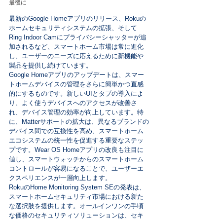
最後に
最新のGoogle Homeアプリのリリース、Rokuの
ホームセキュリティシステムの拡張、そして
Ring Indoor Camにプライバシーシャッターが追
加されるなど、スマートホーム市場は常に進化
し、ユーザーのニーズに応えるために新機能や
製品を提供し続けています。
Google Homeアプリのアップデートは、スマー
トホームデバイスの管理をさらに簡単かつ直感
的にするものです。新しいUIとタブの導入によ
り、よく使うデバイスへのアクセスが改善さ
れ、デバイス管理の効率が向上しています。特
に、Matterサポートの拡大は、異なるブランドの
デバイス間での互換性を高め、スマートホーム
エコシステムの統一性を促進する重要なステッ
プです。Wear OS Homeアプリの改良も注目に
値し、スマートウォッチからのスマートホーム
コントロールが容易になることで、ユーザーエ
クスペリエンスが一層向上します。
RokuのHome Monitoring System SEの発表は、
スマートホームセキュリティ市場における新た
な選択肢を提供します。オールインワンの手頃
な価格のセキュリティソリューションは、セキ