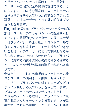
ュリティへのアクセスを広げることに貢献し、
ユーザーが自宅の安全を簡単に管理できるよう
にします。このような製品は、スマートホーム
セキュリティを考えているが高額なシステムに
躊躇しているユーザーにとって魅力的なオプシ
ョンとなります。
Ring Indoor Camのプライバシーシャッターの追
加は、ユーザーのプライバシーへの配慮を示し
ています。物理的なシャッターにより、ユーザ
ーはプライバシーをより細かくコントロールで
きるようになりますが、リモート操作ができな
いことは一部のユーザーにとって制限となるか
もしれません。それにもかかわらず、プライバ
シーに対する消費者の関心の高まりを考慮する
と、このような機能の追加は歓迎されるべき進
歩です。
全体として、これらの進展はスマートホーム業
界がユーザーの便利さ、互換性、セキュリテ
ィ、そしてプライバシーに対するニーズをどの
ように反映し、応えているかを示しています。
プロのスマートホームコンサルタントとして、
これらのトレンドを理解し、クライアントに最
適な製品とソリューションを推薦することが重
要です。これらの進展は、ユーザーがより統合