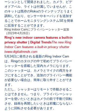
ーションとして開発されました。カメラ、ビデ
オドアベル、ライトは付属していませんが、こ
のキットは既存のRokuのラインナップとうまく
調和しており、センサーやキーパッドを追加す
ることでホームモニタリングシステムSEを簡単
に拡張することができます。
Ring Indoor Camにプライバシーシャッター追加
（2023年4月26日）
Ring’s new indoor camera features a built-in 
privacy shutter | Digital Trends
The new Ring 
Indoor Cam features a built-in privacy shutter 
t
www.digitaltrends.com
5月24日に発売される最新のRing Indoor Cam
は、Ringのカタログの中で初めてプライバシー
シャッターを搭載した室内カメラになります。
このシャッターは、カメラとマイクの両方をオ
フにすることができ、追加のプライバシー機能
が必要ない場合は、簡単に取り外すことができ
ます。

ただし、シャッターはリモートで作動させるこ
とはできません。つまり、プライバシーシャッ
ターを使いたいときはカメラの前で手動で回転
させ、録画を再開したいときは邪魔にならない
ように回転させる必要があリます。