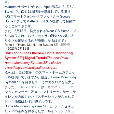
す。

MatterのサポートがついにApple製品にも拡大さ
れたので、iOS 16.5以降を搭載している限り、
iOSスマートフォンやタブレットからGoogle 
HomeアプリでMatterデバイスを操作して起動す
ることができます。

また、5月15日に発売されるWear OS Homeアプ
リも改良されており、カメラの通知やお気に入
りタブを確認するのが簡単になるはずです。
Roku：「Home Monitoring System SE」新発売
（2023年5月11日）
Roku announces the new Home Monitoring 
System SE | Digital Trends
The new Roku 
Home Monitoring System SE includes 
everything yo
www.digitaltrends.com
Rokuは、既に数多くのスマートホームガジェッ
トを提供していますが、最近、Home Monitoring 
System SEを発表して、そのカタログを拡大し
ました。このシステムには、キーパッド、モー
ションセンサー、2つのエントリーセンサー、サ
イレンを内蔵したハブステーションが含まれて
おり、価格はわずか99ドルです。

Home Monitoring System SEは、ホームセキュ
リティの基本を押さえたオールインワンソリュ