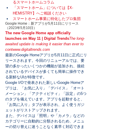
るスマートホームコラム
「スマートホーム」については【X-
HEMISTRY】へご相談ください
スマートホーム事業に特化したプロ集団
Google Home：新アプリが5月11日にリリース
（2023年5月10日）
The new Google Home app officially 
launches on May 11 | Digital Trends
The long-
awaited update is making it easier than ever to 
cont
www.digitaltrends.com
最新のGoogle Homeアプリが5月11日に正式にリ
リースされます。今回のリニューアルでは、要
望の多かったいくつかの機能が追加され、接続
されているデバイスが多くても簡単に操作でき
る新鮮なUIが特徴です。

Google I/Oで発表された新しいGoogle Homeア
プリは、「お気に入り」「デバイス」「オート
メーション」「アクティビティ」「設定」の5つ
のタブを備えています。アプリを起動すると、
「お気に入り」タブが表示され、よく使うガジ
ェットがリストアップされます。

また、デバイスは「照明」や「カメラ」などの
カテゴリーに自動的に分類されるため、メニュ
ーの切り替えに迷うことなく素早く対応できま