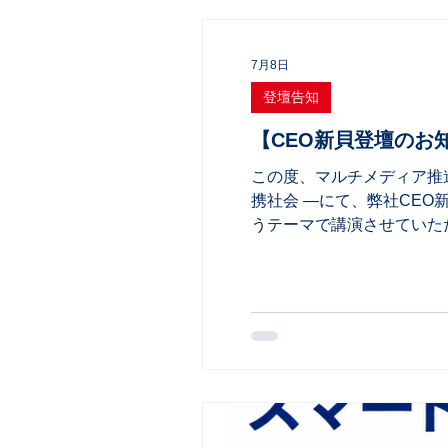
7月8日
登壇告知
【CEO新貝登壇のお知
この度、マルチメディア推進フ
携社会 ―にて、弊社CEO新
うテーマで講演させていただき
13:00-13:10 ご挨拶：
「Matter」と「Aliro」」：
性」： 株式会社アクセルラボ 
ウェア基盤の構築」： 