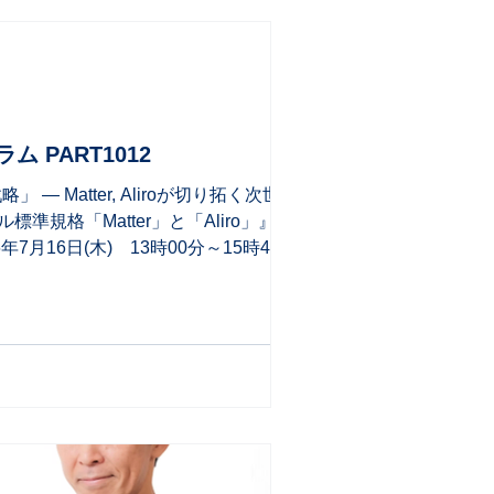
 PART1012
Matter, Aliroが切り拓く次世代連
規格「Matter」と「Aliro」』とい
16日(木) 13時00分～15時45分
0-13:55 「IoTのグローバル標準規格
0 ｢スマートホーム普及の現場から見るMatterの可能
0-15:45 「IoT標準規格の実装とソフト