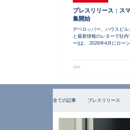
プレスリリース：スマ
集開始
デベロッパー、ハウスビル
と最新情報のレターで社内で知
ー)は、 2026年4月に
ートホーム研究所」の先行募
スマートホーム市場に関す
供開始は11月を 予定し
す。すでにスマートホーム
検討中の企業にとっても、
全ての記事
プレスリリース
主催イベント告知
お知ら