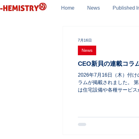
Home
News
Published I
7月16日
News
CEO新貝の連載コラム
2026年7月16日（木）
ラムが掲載されました。 
は住宅設備や各種サービス
にする標準規格（Matte
商業施設などへの展開も期待
に、最新技術や導入事例、
組みを幅広く取り上げてい
https://dcross.impress