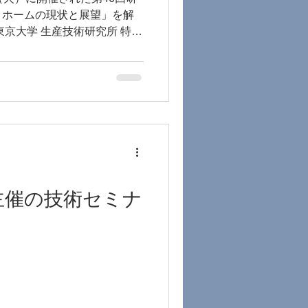
トホームの現状と展望」を解
事を務める2015年発足の
MMAハウスを活用してプロト
術を開発し、社会実装や分散エネ
IoTの実現に貢献してきまし
より一層の社会実装を目指すみ
りお祈り申し上げます。 な
業界や市場に関する研修・講
新規立ち上げへの伴走、マー
C主催の技術セミナ
 お気軽にお問い
s://x-hemistry.com/contact/