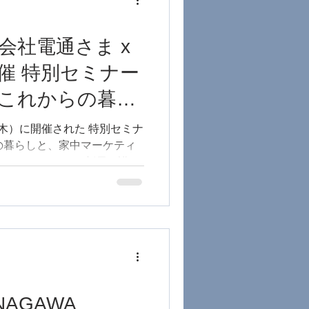
企業
会社電通さま x
Y共催 特別セミナー
たこれからの暮ら
デート
ケティングの未
日（木）に開催された 特別セミナ
の暮らしと、家中マーケティ
しました
ホームラウンジ
いただきました。 新貝は講演
ンドとして、テレビが単なる表
プラットフォームへ進化し、
広告付き無料配信）モデルが拡
また、生成AIの進展により
ム」へ移行し、家電制御や会
な生活インターフェースが登
た。 ロンジェビティ志向や
進展により生活データの取得
NAGAWA