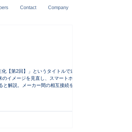
ers
Contact
Company
の民主化【第2回】」というタイトルで連載コ
来のイメージを見直し、スマートホーム
ると解説。メーカー間の相互接続を可能
ビス創出が加速し、住宅以外のオフィスや
ルトランスフォーメーション）推進をテーマ
活用、スマートシティなどの実践的な取り
ートホーム業界