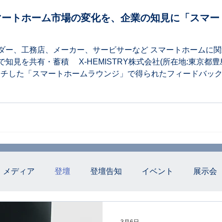
ートホーム市場の変化を、企業の知見に「スマー
ダー、工務店、メーカー、サービサーなど スマートホームに関
見を共有・蓄積 X-HEMISTRY株式会社(所在地:東京都豊
ローンチした「スマートホームラウンジ」で得られたフィードバッ
集を2026年7月1日に開始します。「スマート ホーム研究
る最新情報の定期 配信を通じて、市場の変化を継続的に把握
ており、提供するアーカイブ動画や資料は社内で共有でき、新任
を事業として展開する企業だけでなく、スマートホーム事業を
担当者個人に依存しない知見を企 業の資産として蓄積し、継
メディア
登壇
登壇告知
イベント
展示会
せ
社員インタビュー
CEOインタービュー
CEO
3月6日