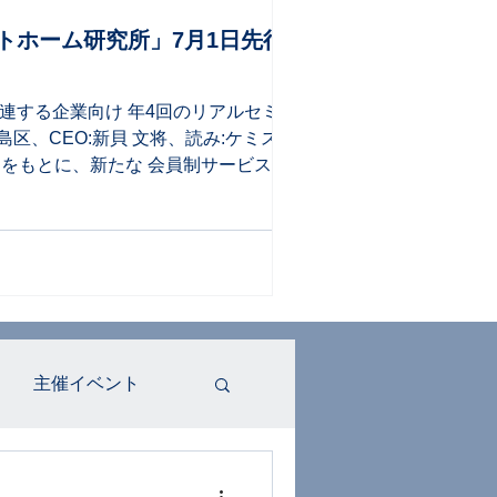
トホーム研究所」7月1日先行募
連する企業向け 年4回のリアルセミナー
島区、CEO:新貝 文将、読み:ケミストリ
クをもとに、新たな 会員制サービス「スマ
所」は、年4回のリアルセミナーと国内外の
できる会員制サービスです。サービスの提
担当者の育成や社内研修にも 活用可能で
 検討中の企業や、スマートホームを導入
続的に活用することが
主催イベント
の眼
お客様の声