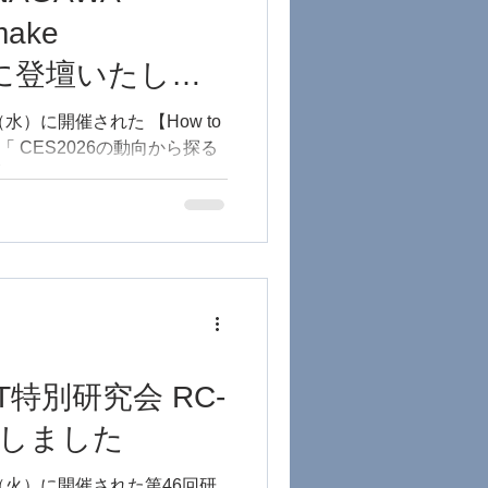
化によってマーケティングの
make
性についても言及し、電通が
PDATA」に取り組んでいる前
#9』に登壇いたしま
タの利活用について解説しま
ム業界や市場に関する研修・
（水）に開催された 【How to
の新規立ち上げへの伴走、マ
にて、「 CES2026の動向から探る
す。 ぜひお気軽に
壇させていただきました。
... 新規事業やイノベーションに関
するコミュニティです。 コ
アマン達に自分のアイデアを
ノベーションに挑戦してきた
という人から、イノベーショ
がなかなか踏み出せない人達
、日々交流や議論を起こして
T特別研究会 RC-
ーム事業の新規立ち上げへの
たしました
を行っております。 お気
-
日（火）に開催された第46回研