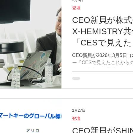
登壇
ニュース
スマートホームのある生活
スマートホーム
CEO新貝が株式
X-HEMISTR
「CESで見え
スマート家電
スマステ
主催イベント
大型アップ
しと、家中マー
CEO新貝が2026年3月5
ー「CESで見えたこれから
来」で登壇いた
出展
スマートホームBASE
News
スマート
ングの未来」 で登壇させて
の中で、CES2026のトレ
示装置からコンピューター
テレビOS主導のFAST（
大している点について解説。
スマートホームが「AIホー
2月27日
話型エージェントなど新た
登壇
場していることを紹介しまし
アンビエントセンシングの
CEO新貝がSHI