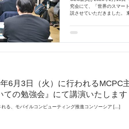
究会にて、「世界のスマー
説させていただきました。 東京大学 生産技術研究所 特任
准教授 馬場博幸先生が代表幹
『IoT特別研究会』は、CO
コルフリーのIoT-HUB技
ルギー分野への展開を通じて
た。 本研究会は第46回となり今回が最終回となります。
馬場先生をはじめ、IoTの
なさまの今後のご発展を心よ
お、弊社はスマートホーム
演、スマートホーム事業の
25年6月3日（火）に行われるMCP
ケティング支援などを行っております。
合わせください。 http
についての勉強会』にて講演いたします
催される、モバイルコンピューティング推進コンソーシア […]