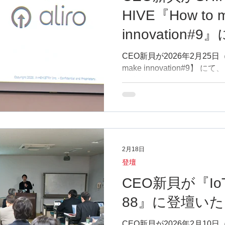
が進み、購入後の行動可視
HIVE『How to 
あり方が変化していく可能
取り組んでいる「HAUS U
innovation
川氏と将来の消費行動デー
した。 弊社はスマートホー
した
CEO新貝が2026年2月25日
講演、スマートホーム事業
make innovation#9】 
ーケティング支援などを行っておりま
近未来の生活 」について登
お問い
SHINAGAWA HIVEとは
わる方が集まり、共創を画策
ミュニティに集まるアイデ
ぶつけてみたい、様々なイ
人達と意見交換してみたい
2月18日
ン創出に挑戦したいが一歩
登壇
まで、様々な人達が集まり
います。 なお、弊社はスマートホーム業界や市場に関す
CEO新貝が『Io
る研修・講演、スマートホ
88』に登壇い
伴走、マーケティング支援など
軽にお問い合わせください。 https://x
CEO新貝が2026年2月10
hemistry.com/contact/