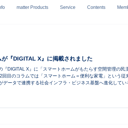
nfo
matter Products
Service
Contents
Memb
が『DIGITAL X』に掲載されました
付けの『DIGITAL X』に「スマートホームがもたらす空間管理
第2回目のコラムでは「スマートホーム＝便利な家電」という従
がデータで連携する社会インフラ・ビジネス基盤へ進化してい
rなど）の普及により、AI活用や管理業務の自動化、新たなサー
される。 『DIGITAL X』は、企業や自治体のDX（デジタ
経営戦略を発信する専門メディアです。特にIoT、AI、データ
ます。 以下、ぜひご一読ください！
.co.jp/docs/column/column20260527/004718.html 弊社はスマ