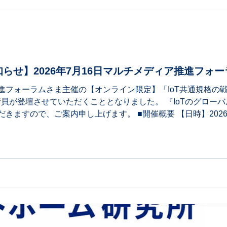
らせ】2026年7月16日マルチメディア推進フォーラム
ォーラムさま主催の【オンライン限定】「IoT共通規格の戦略」 ― 
貝が登壇させていただくこととなりました。 『IoTのグローバル標準
ますので、ご案内申し上げます。 ■開催概要 【日時】2026年7月
東京大学 大学院 工学系研究科 電気系工学専攻 教授 森川 博之氏 13:1
X-HEMISTRY 新貝 文将 13:55-14:05 休憩 14:05-14:5
取締役/CTO 青木 継孝氏 14:50-15:00 休憩 15:0
株式会社ACCESS IoT