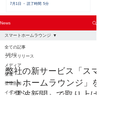
7月1日
読了時間: 5分
News
スマートホームラウンジ
全ての記事
2月4日
プレスリリース
メディア
弊社の新サービス「スマ
登壇
ートホームラウンジ」を
登壇告知
イベント
『電波新聞』で取り上げ
展示会
ていただきました
主催イベント
2026年2月4日（水）付けの『電波新聞』
主催イベント告知
で、2026年4月からスタートする弊社の新サ
お知らせ
ービス「スマートホームラウンジ」をご紹介